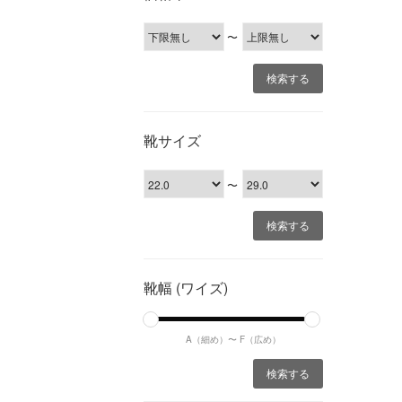
〜
靴サイズ
〜
靴幅 (ワイズ)
A（細め）〜
F（広め）