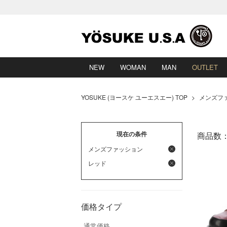
NEW
WOMAN
MAN
OUTLET
YOSUKE (ヨースケ ユーエスエー) TOP
>
メンズファ
現在の条件
商品数
メンズファッション
レッド
価格タイプ
通常価格