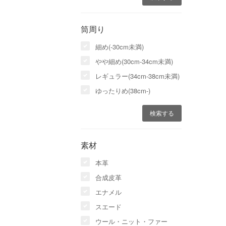
筒周り
細め(-30cm未満)
やや細め(30cm-34cm未満)
レギュラー(34cm-38cm未満)
ゆったりめ(38cm-)
素材
本革
合成皮革
エナメル
スエード
ウール・ニット・ファー