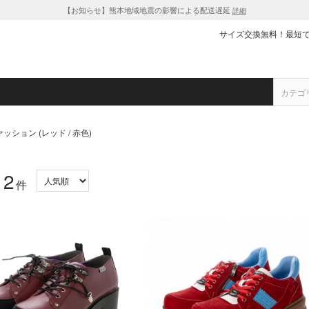
【お知らせ】熊本地域地震の影響による配送遅延
詳細
サイズ交換無料！最短
ッション (レッド / 赤色)
2
：
件