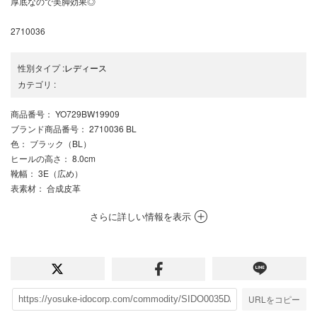
厚底なので美脚効果◎
2710036
性別タイプ
:
レディース
カテゴリ
:
商品番号
： YO729BW19909
ブランド商品番号
： 2710036 BL
色
： ブラック（BL）
ヒールの高さ
： 8.0cm
靴幅
： 3E（広め）
表素材
： 合成皮革
さらに詳しい情報を表示
URLをコピー