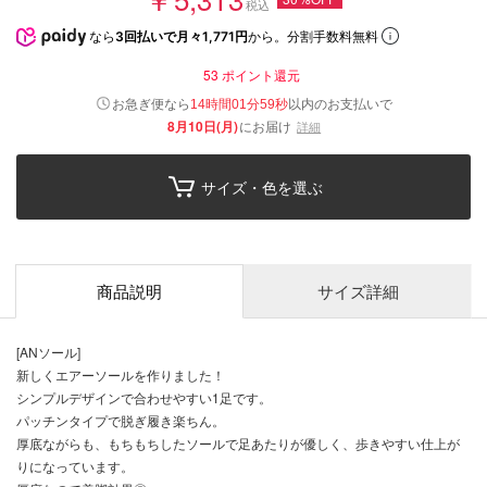
税込
なら
3回払いで月々1,771円
から。分割手数料無料
53
ポイント還元
以内
お急ぎ便なら
のお支払いで
14時間01分58秒
8月10日(月)
にお届け
詳細
サイズ・色を選ぶ
商品説明
サイズ詳細
[ANソール]
新しくエアーソールを作りました！
シンプルデザインで合わせやすい1足です。
パッチンタイプで脱ぎ履き楽ちん。
厚底ながらも、もちもちしたソールで足あたりが優しく、歩きやすい仕上が
りになっています。