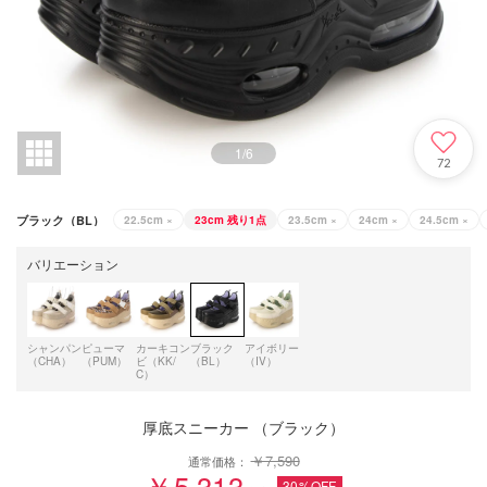
1
/
6
72
ブラック（BL）
22.5cm
×
23cm
残り1点
23.5cm
×
24cm
×
24.5cm
×
バリエーション
シャンパン
ピューマ
カーキコン
ブラック
アイボリー
（CHA）
（PUM）
ビ（KK/
（BL）
（IV）
C）
厚底スニーカー （ブラック）
￥7,590
通常価格：
￥5,313
30%OFF