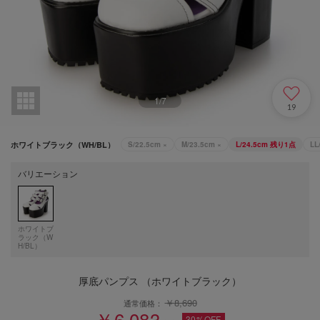
1
/
7
19
ホワイトブラック（WH/BL）
S/22.5cm
×
M/23.5cm
×
L/24.5cm
残り1点
LL
バリエーション
ホワイトブ
ラック（W
H/BL）
厚底パンプス （ホワイトブラック）
￥8,690
通常価格：
￥6,083
30%OFF