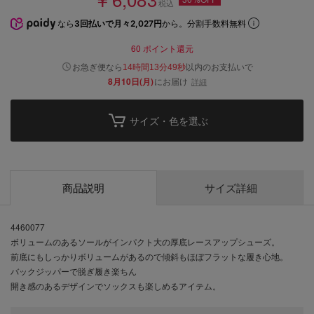
税込
なら
3回払いで月々2,027円
から。分割手数料無料
60
ポイント還元
以内
お急ぎ便なら
のお支払いで
14時間13分48秒
8月10日(月)
にお届け
詳細
サイズ・色を選ぶ
商品説明
サイズ詳細
4460077
ボリュームのあるソールがインパクト大の厚底レースアップシューズ。
前底にもしっかりボリュームがあるので傾斜もほぼフラットな履き心地。
バックジッパーで脱ぎ履き楽ちん
開き感のあるデザインでソックスも楽しめるアイテム。