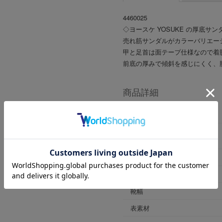
4460025
◇ヨースケ YOSUKE の厚底サン
売れ筋サンダルがカラーバリエー
甲と足首は面テープ仕様なので着
前底の厚みで傾斜を感じにくく、
商品詳細
商品番号
ブランド商品番号
※店舗お問い合わせ用
色
ヒールの高さ
靴幅
表素材