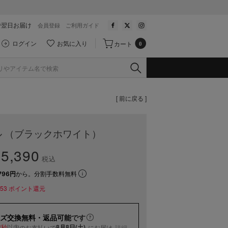
で翌日お届け
会員登録
ご利用ガイド
ログイン
お気に入り
カート
0
[ 前に戻る ]
 （ブラックホワイト）
5,390
税込
796円
から。分割手数料無料
53
ポイント還元
ズ交換無料・返品可能
です
以内
8月8日(土)
のお支払いで
にお届け
詳細
3秒