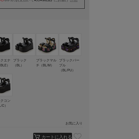
ックエナ
ブラック
ブラックマル
ブラックパー
BLE）
（BL）
チ（BL/M）
プル
（BL/PU）
ックコン
L/C）
お気に入り
カートに入れる