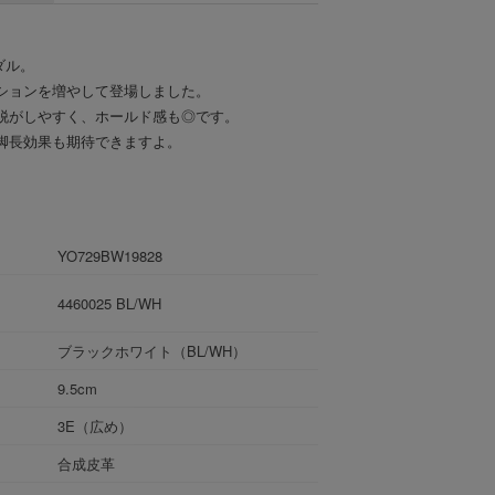
ダル。
ションを増やして登場しました。
脱がしやすく、ホールド感も◎です。
脚長効果も期待できますよ。
YO729BW19828
4460025 BL/WH
ブラックホワイト（BL/WH）
9.5cm
3E（広め）
合成皮革