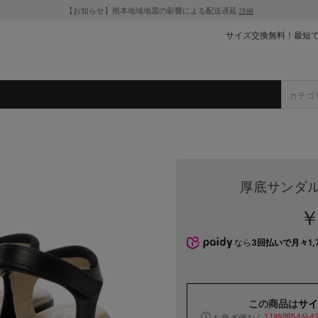
【お知らせ】熊本地域地震の影響による配送遅延
詳細
サイズ交換無料！最短
厚底サンダル
￥
なら
3回払いで月々1,
この商品は
サイ
お急ぎ便なら
11時間54分4