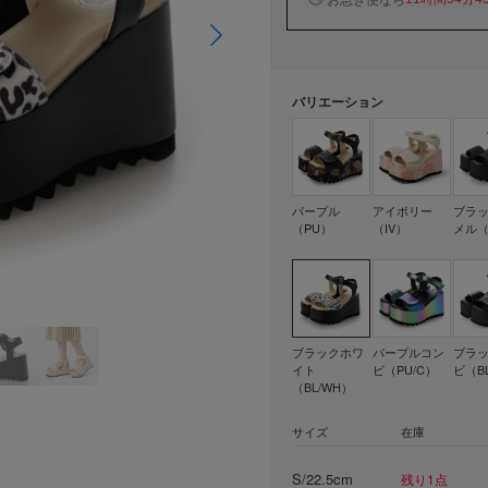
バリエーション
パープル
アイボリー
ブラ
（PU）
（IV）
メル（
ブラックホワ
パープルコン
ブラ
イト
ビ（PU/C）
ビ（B
（BL/WH）
サイズ
在庫
S/22.5cm
残り1点