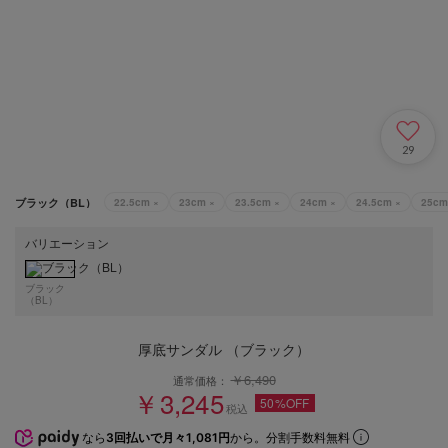
29
ブラック（BL）
22.5cm
×
23cm
×
23.5cm
×
24cm
×
24.5cm
×
25cm
バリエーション
ブラック
（BL）
厚底サンダル （ブラック）
￥6,490
通常価格：
￥3,245
50%OFF
税込
なら
3回払いで月々1,081円
から。分割手数料無料