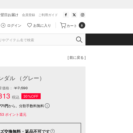
で翌日お届け
会員登録
ご利用ガイド
ログイン
お気に入り
カート
0
[ 前に戻る ]
ンダル （グレー）
￥7,590
常価格：
313
30%OFF
税込
71円
から。分割手数料無料
53
ポイント還元
ズ交換無料・返品不可
です