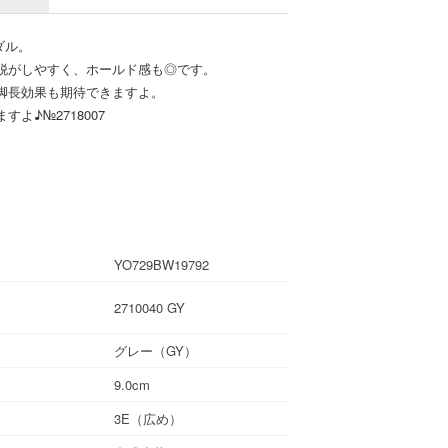
ダル。
脱がしやすく、ホールド感も◎です。
脚長効果も期待できますよ。
よ♪№2718007
YO729BW19792
2710040 GY
グレー（GY）
9.0cm
3E（広め）