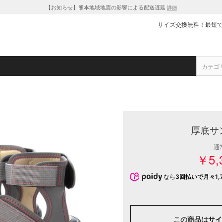
【お知らせ】熊本地域地震の影響による配送遅延
詳細
サイズ交換無料！最短
厚底サ
通
￥5,
なら
3回払いで月々1,7
この商品は
サイ