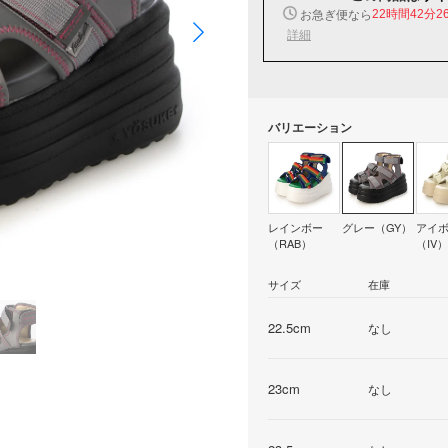
お急ぎ便なら
22時間42分2
詳細
バリエーション
レインボー
グレー（GY）
アイ
（RAB）
（IV）
サイズ
在庫
22.5cm
なし
23cm
なし