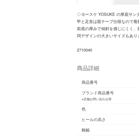
◇ヨースケ YOSUKE の厚底サン
甲と足首は面テープ仕様なので着
前底の厚みで傾斜を感じにくく、
同デザインの大きいサイズもあります
2710040
商品詳細
商品番号
ブランド商品番号
※店舗お問い合わせ用
色
ヒールの高さ
靴幅