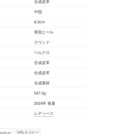
合成皮革
中国
6.0cm
厚底ヒール
ラウンド
ベルクロ
合成皮革
合成皮革
合成素材
547.0g
2024年 春夏
レディース
URLをコピー