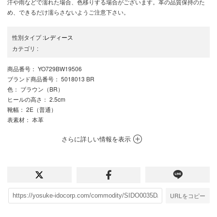
汗や雨などで濡れた場合、色移りする場合がございます。革の品質保持のた
め、できるだけ濡らさないようご注意下さい。
性別タイプ
:
レディース
カテゴリ
:
商品番号
： YO729BW19506
ブランド商品番号
： 5018013 BR
色
： ブラウン（BR）
ヒールの高さ
： 2.5cm
靴幅
： 2E（普通）
表素材
： 本革
さらに詳しい情報を表示
URLをコピー