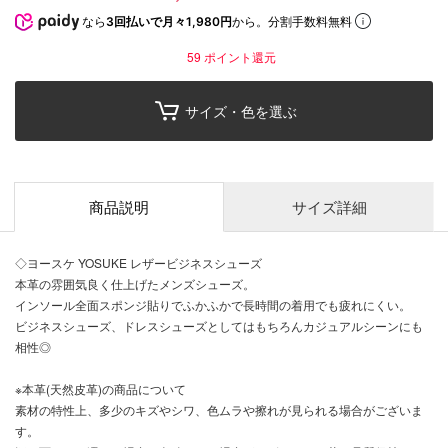
なら
3回払いで月々1,980円
から。分割手数料無料
59
ポイント還元
サイズ・色を選ぶ
商品説明
サイズ詳細
◇ヨースケ YOSUKE レザービジネスシューズ
本革の雰囲気良く仕上げたメンズシューズ。
インソール全面スポンジ貼りでふかふかで長時間の着用でも疲れにくい。
ビジネスシューズ、ドレスシューズとしてはもちろんカジュアルシーンにも
相性◎
※本革(天然皮革)の商品について
素材の特性上、多少のキズやシワ、色ムラや擦れが見られる場合がございま
す。