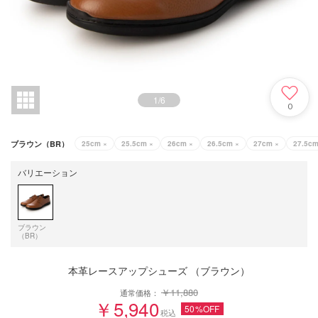
1
/
6
0
ブラウン（BR）
25cm
×
25.5cm
×
26cm
×
26.5cm
×
27cm
×
27.5c
バリエーション
ブラウン
（BR）
本革レースアップシューズ （ブラウン）
￥11,880
通常価格：
￥5,940
50%OFF
税込