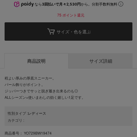
なら
3回払いで月々2,530円
から。分割手数料無料
75
ポイント還元
サイズ・色を選ぶ
商品説明
サイズ詳細
程よい厚みの厚底スニーカー。
パール飾りがポイント。
ジッパーつきでサッと脱ぎ履き出来るのも◎
ALLシーズン+使いまわしの効く嬉しい1足です。
性別タイプ
:
レディース
カテゴリ
:
商品番号
： YO729BW19474