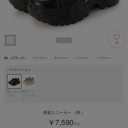
1
/
7
74
BL（ブラック）
S/22.5cm
×
M/23.5cm
×
L/24.5cm
×
LL/25cm
×
バリエーション
BL（ブラ
BG/C（ベ
ック）
ージュコン
ビ）
厚底スニーカー （BL）
￥7,590
税込