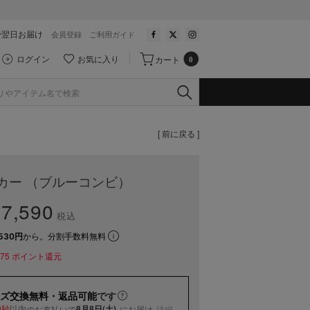
で翌日お届け
会員登録
ご利用ガイド
ログイン
お気に入り
カート
0
[ 前に戻る ]
カー （ブルーコンビ）
7,590
税込
530円
から。分割手数料無料
75
ポイント還元
ズ交換無料・返品可能
です
以内
8月8日(土)
のお支払いで
にお届け
詳細
9秒