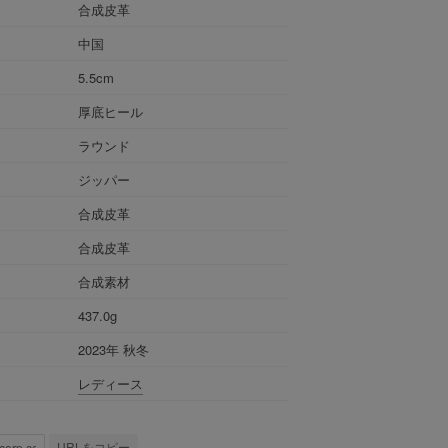
合成皮革
中国
5.5cm
厚底ヒール
ラウンド
ジッパー
合成皮革
合成皮革
合成素材
437.0g
2023年 秋冬
レディース
URLをコピー