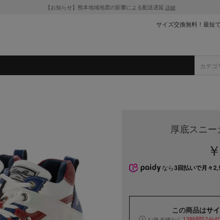
【お知らせ】熊本地域地震の影響による配送遅延
詳細
サイズ交換無料！最短
厚底スニー
￥
なら
3回払いで月々2,
この商品は
サイ
お急ぎ便なら
13時間52分3