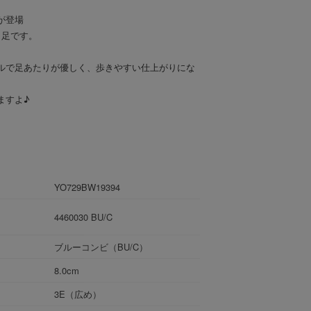
が登場
1足です。
ルで足あたりが優しく、歩きやすい仕上がりにな
ますよ♪
YO729BW19394
4460030 BU/C
ブルーコンビ（BU/C）
8.0cm
3E（広め）