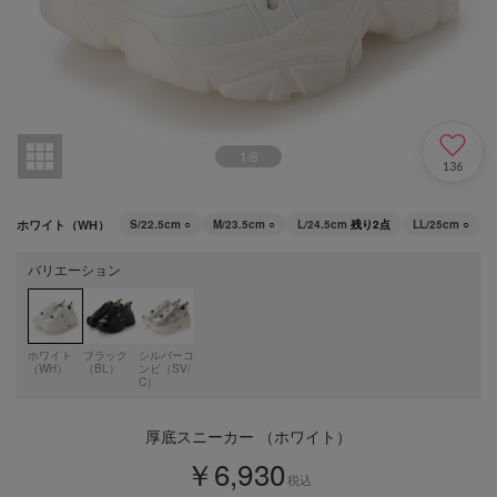
1
/
8
136
ホワイト（WH）
S/22.5cm
○
M/23.5cm
○
L/24.5cm
残り2点
LL/25cm
○
バリエーション
ホワイト
ブラック
シルバーコ
（WH）
（BL）
ンビ（SV/
C）
厚底スニーカー （ホワイト）
￥6,930
税込