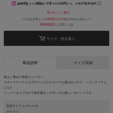
なら
3回払いで月々2,310円
から。分割手数料無料
69
ポイント還元
以内
お急ぎ便なら
のお支払いで
14時間31分01秒
8月9日(日)
にお届け
詳細
サイズ・色を選ぶ
商品説明
サイズ詳細
程よい厚みの厚底スニーカー。
スポーツテイストなデザインがどのコーデも選ばないので、ハズしアイテム
にも♪
ジッパータイプなので脱ぎ履きしやすいのも嬉しいポイントです。
性別タイプ
:
レディース
カテゴリ
: