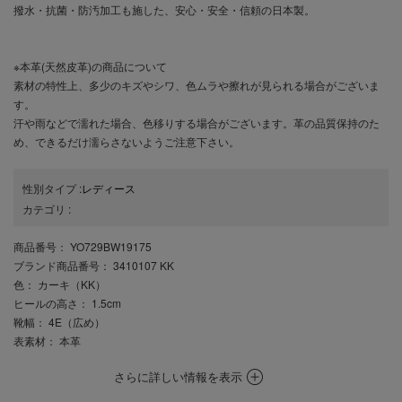
撥水・抗菌・防汚加工も施した、安心・安全・信頼の日本製。
※本革(天然皮革)の商品について
素材の特性上、多少のキズやシワ、色ムラや擦れが見られる場合がございま
す。
汗や雨などで濡れた場合、色移りする場合がございます。革の品質保持のた
め、できるだけ濡らさないようご注意下さい。
性別タイプ
:
レディース
カテゴリ
:
商品番号
： YO729BW19175
ブランド商品番号
： 3410107 KK
色
： カーキ（KK）
ヒールの高さ
： 1.5cm
靴幅
： 4E（広め）
表素材
： 本革
さらに詳しい情報を表示