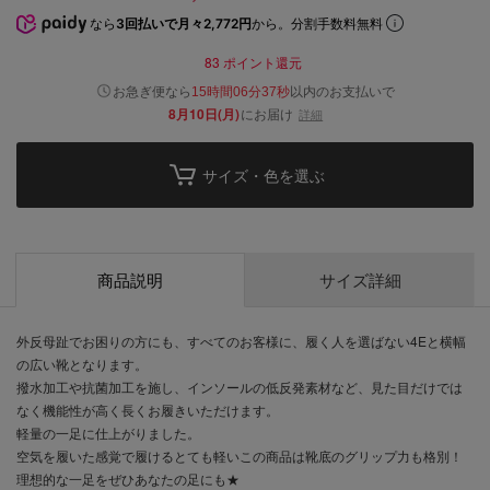
なら
3回払いで月々2,772円
から。分割手数料無料
83
ポイント還元
以内
お急ぎ便なら
のお支払いで
15時間06分36秒
8月10日(月)
にお届け
詳細
サイズ・色を選ぶ
商品説明
サイズ詳細
外反母趾でお困りの方にも、すべてのお客様に、履く人を選ばない4Eと横幅
の広い靴となります。
撥水加工や抗菌加工を施し、インソールの低反発素材など、見た目だけでは
なく機能性が高く長くお履きいただけます。
軽量の一足に仕上がりました。
空気を履いた感覚で履けるとても軽いこの商品は靴底のグリップ力も格別！
理想的な一足をぜひあなたの足にも★