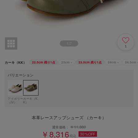
1
/
7
1
カーキ（KK）
22.5cm
残り1点
23cm
×
23.5cm
残り1点
24cm
×
24.5cm
バリエーション
アイボリー
カーキ（K
（IV）
K）
本革レースアップシューズ （カーキ）
￥11,880
通常価格：
￥8,316
30%OFF
税込