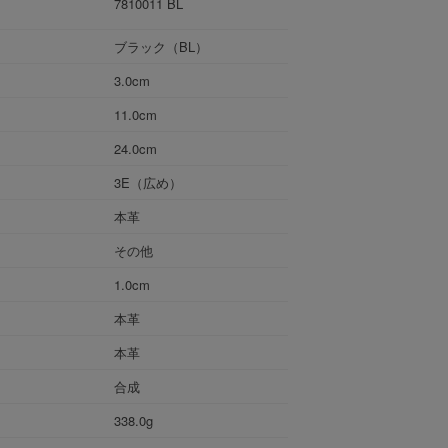
7810011 BL
ブラック（BL）
3.0cm
11.0cm
24.0cm
3E（広め）
本革
その他
1.0cm
本革
本革
合成
338.0g