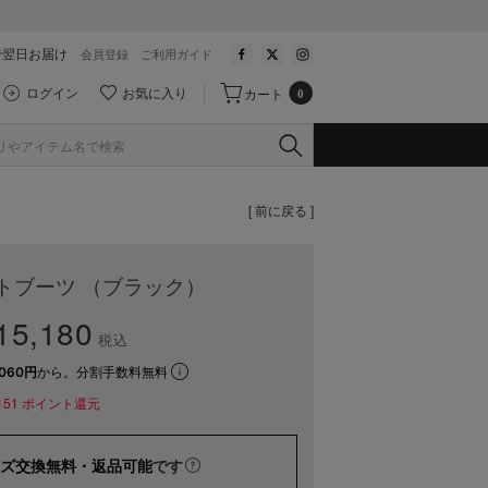
で翌日お届け
会員登録
ご利用ガイド
ログイン
お気に入り
カート
0
[ 前に戻る ]
トブーツ （ブラック）
5,180
税込
060円
から。分割手数料無料
151
ポイント還元
ズ交換無料・返品可能
です