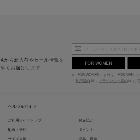
.S.Aから新入荷やセール情報を
FOR WOMEN
はやくお届けします。
※「FOR WOMEN」または「FOR ME
利用規約
、
プライバシー規約
に同
ヘルプ&ガイド
ご利用ガイドトップ
お支払い
配送・送料
ポイント
サイズ交換
返品・返金