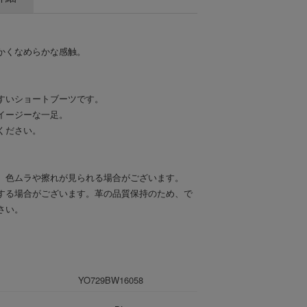
かくなめらかな感触。
すいショートブーツです。
イージーな一足。
ください。
、色ムラや擦れが見られる場合がございます。
する場合がございます。革の品質保持のため、で
さい。
YO729BW16058