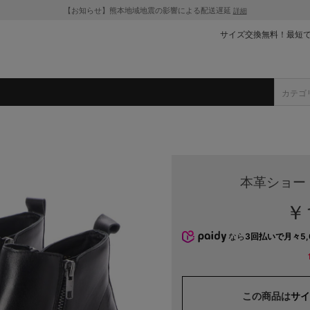
【お知らせ】熊本地域地震の影響による配送遅延
詳細
サイズ交換無料！最短
本革ショー
￥1
なら
3回払いで月々5,
この商品は
サイ