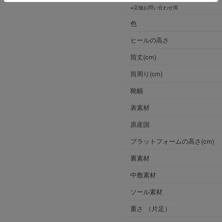
※店舗お問い合わせ用
色
ヒールの高さ
筒丈(cm)
筒周り(cm)
靴幅
表素材
原産国
プラットフォームの高さ(cm)
裏素材
中敷素材
ソール素材
重さ
（片足）