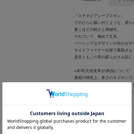
「エチオピアシープスキン」
てのひらに吸い付くような、柔ら
驚くほどの軽さと伸縮性。
それでいて、極めて丈夫。
ベーシックなデザインが合わせや
サイドファスナー仕様で着脱ぎも
是非ともこの革の柔らかさお試し
※本革(天然皮革)の商品について
素材の特性上、多少のキズやシワ
汗や雨などで濡れた場合、色移り
きるだけ濡らさないようご注意下
商品詳細
商品番号
ブランド商品番号