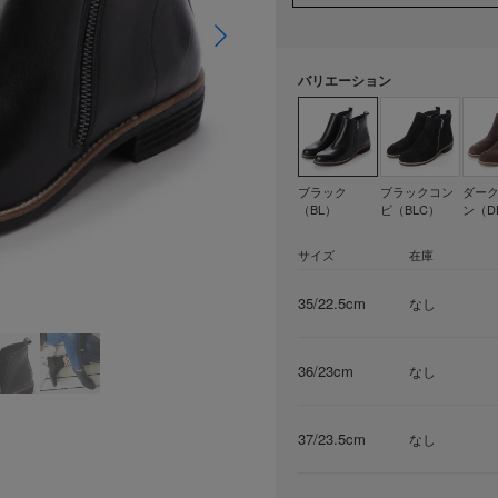
バリエーション
ブラック
ブラックコン
ダー
（BL）
ビ（BLC）
ン（D
サイズ
在庫
35/22.5cm
なし
36/23cm
なし
37/23.5cm
なし