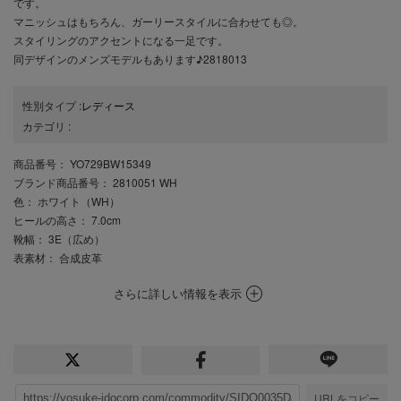
です。
マニッシュはもちろん、ガーリースタイルに合わせても◎。
スタイリングのアクセントになる一足です。
同デザインのメンズモデルもあります♪2818013
性別タイプ
:
レディース
カテゴリ
:
商品番号
： YO729BW15349
ブランド商品番号
： 2810051 WH
色
： ホワイト（WH）
ヒールの高さ
： 7.0cm
靴幅
： 3E（広め）
表素材
： 合成皮革
さらに詳しい情報を表示
URLをコピー