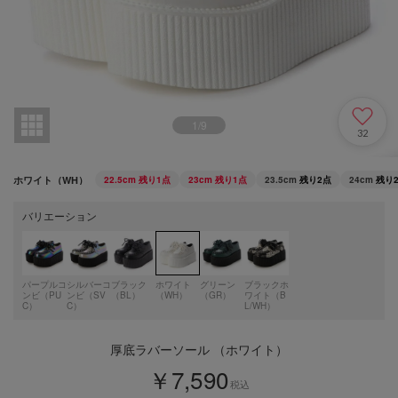
1
/
9
32
ホワイト（WH）
22.5cm
残り1点
23cm
残り1点
23.5cm
残り2点
24cm
残り
バリエーション
パープルコ
シルバーコ
ブラック
ホワイト
グリーン
ブラックホ
ンビ（PU
ンビ（SV
（BL）
（WH）
（GR）
ワイト（B
C）
C）
L/WH）
厚底ラバーソール （ホワイト）
￥7,590
税込