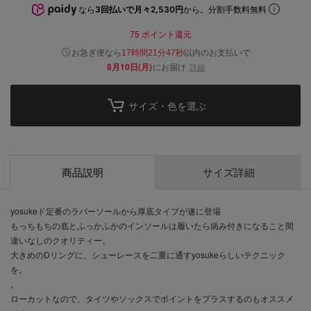
なら
3回払いで月々2,530円
から。分割手数料無料
75
ポイント還元
以内
お急ぎ便なら
のお支払いで
17時間21分46秒
8月10日(月)
にお届け
詳細
サイズ・色を選ぶ
商品説明
サイズ詳細
yosukeド定番のラバーソールから厚底タイプが遂に登場
もっちもちの底とふっかふかのインソールは履いたら病み付きになること間
違いなしのクオリティー。
大きめのDリングに、シューレースを二重に通すyosukeらしいテクニック
を。
。
ローカットなので、タイツやソックスでポイントをプラスするのもオススメ