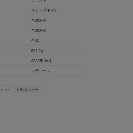
スナップボタン
合成皮革
合成皮革
合成
501.0g
2023年 秋冬
レディース
URLをコピー