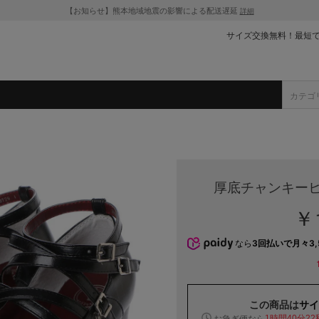
【お知らせ】熊本地域地震の影響による配送遅延
詳細
サイズ交換無料！最短
厚底チャンキーヒ
￥1
なら
3回払いで月々3,
この商品は
サイ
お急ぎ便なら
1時間40分22