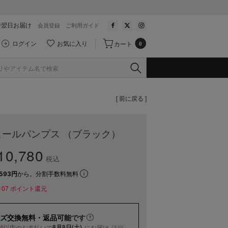
で翌日お届け
会員登録
ご利用ガイド
ログイン
お気に入り
カート
0
[ 前に戻る ]
ールパンプス （ブラック）
0,780
税込
593円
から。分割手数料無料
107
ポイント還元
ズ交換無料・返品可能
です
以内
8月8日(土)
のお支払いで
にお届け
詳細
秒