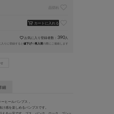
品切れ
カートに入れる
390
お気に入り登録者数：
人
に入りに登録すると
や
の際にご連絡します
値下げ
再入荷
わせ
詳細
ンキーヒールパンプス 。
抜け感を楽しめるパンプスです。
行える一足です。ゴス、パンク、ロック、ゴシッ