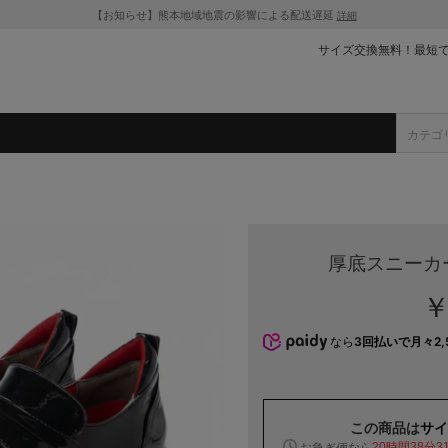
【お知らせ】熊本地域地震の影響による配送遅延
詳細
サイズ交換無料！最短
厚底スニーカ
￥
なら
3回払いで月々2,
この商品は
サイ
お急ぎ便なら
20時間38分3