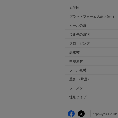
原産国
プラットフォームの高さ(cm)
ヒールの形
つま先の形状
クロージング
裏素材
中敷素材
ソール素材
重さ
（片足）
シーズン
性別タイプ