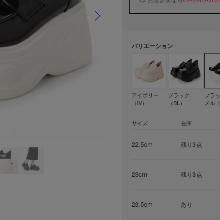
バリエーション
アイボリー
ブラック
ブラ
（IV）
（BL）
メル（
サイズ
在庫
22.5cm
残り3点
23cm
残り3点
23.5cm
あり