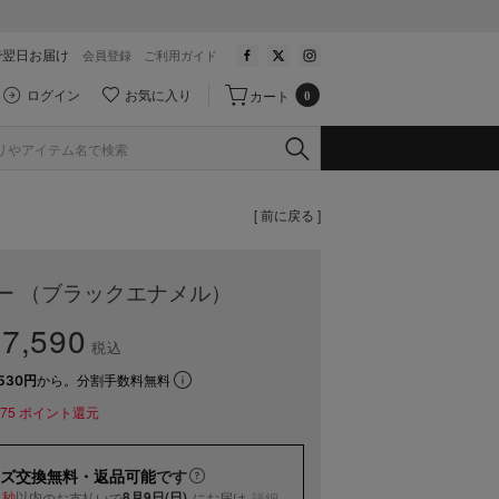
で翌日お届け
会員登録
ご利用ガイド
ログイン
お気に入り
カート
0
[ 前に戻る ]
ー （ブラックエナメル）
7,590
税込
530円
から。分割手数料無料
75
ポイント還元
ズ交換無料・返品可能
です
以内
8月9日(日)
のお支払いで
にお届け
詳細
0秒