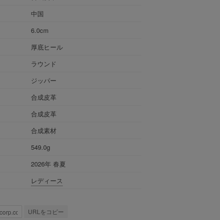
中国
6.0cm
厚底ヒール
ラウンド
ジッパー
合成皮革
合成皮革
合成素材
549.0g
2026年 春夏
レディース
URLをコピー