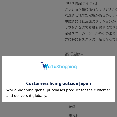
[SHOP限定アイテム]
クッション性に優れたオリジナル
な履き心地で安定感があるのがポ
中敷きには低反発のクッションが
ップ付きなので着脱も簡単にでき
定番スニーカーソールをそのまま
方に特におススメの一足となって
商品詳細
商品番号
ブランド商品番号
※店舗お問い合わせ用
色
ヒールの高さ
靴幅
表素材