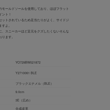
のモールドソールを使用しており、ほぼフラット
イント！
セットされているため足当たりがよく、サイドジ
ますよ。
に、スニーカーほど足元をクズしたくないそんな
おります。
YO729BW021872
Y2710061 BLE
ブラックエナメル（BLE）
9.0cm
3E（広め）
合成皮革