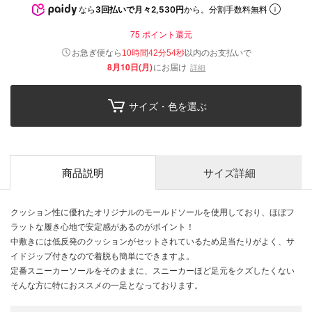
なら
3回払いで月々2,530円
から。分割手数料無料
75
ポイント還元
以内
お急ぎ便なら
のお支払いで
10時間42分53秒
8月10日(月)
にお届け
詳細
サイズ・色を選ぶ
商品説明
サイズ詳細
クッション性に優れたオリジナルのモールドソールを使用しており、ほぼフ
ラットな履き心地で安定感があるのがポイント！
中敷きには低反発のクッションがセットされているため足当たりがよく、サ
イドジップ付きなので着脱も簡単にできますよ。
定番スニーカーソールをそのままに、スニーカーほど足元をクズしたくない
そんな方に特におススメの一足となっております。