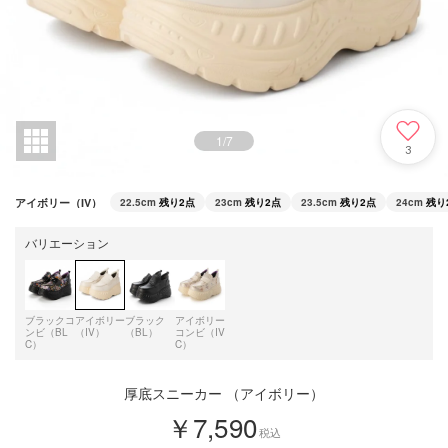
1
/
7
3
アイボリー（IV）
22.5cm
残り2点
23cm
残り2点
23.5cm
残り2点
24cm
残り
バリエーション
ブラックコ
アイボリー
ブラック
アイボリー
ンビ（BL
（IV）
（BL）
コンビ（IV
C）
C）
厚底スニーカー （アイボリー）
￥7,590
税込