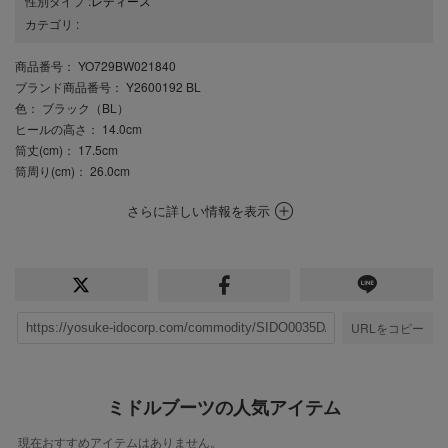
性別タイプ
:
レディース
カテゴリ
:
商品番号
： YO729BW021840
ブランド商品番号
： Y2600192 BL
色
： ブラック（BL）
ヒールの高さ
： 14.0cm
筒丈(cm)
： 17.5cm
筒周り(cm)
： 26.0cm
さらに詳しい情報を表示
URLをコピー
ミドルブーツの人気アイテム
現在おすすめアイテムはありません。