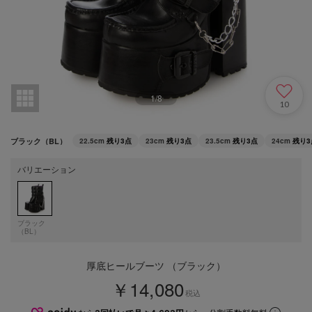
1
/
8
10
ブラック（BL）
22.5cm
残り3点
23cm
残り3点
23.5cm
残り3点
24cm
残り3
バリエーション
ブラック
（BL）
厚底ヒールブーツ （ブラック）
￥14,080
税込