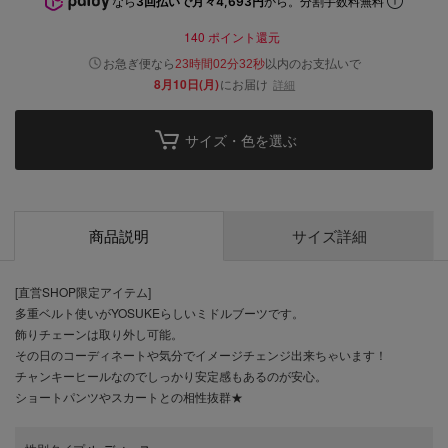
なら
3回払いで月々4,693円
から。分割手数料無料
140
ポイント還元
以内
お急ぎ便なら
のお支払いで
23時間02分31秒
8月10日(月)
にお届け
詳細
サイズ・色を選ぶ
商品説明
サイズ詳細
[直営SHOP限定アイテム]
多重ベルト使いがYOSUKEらしいミドルブーツです。
飾りチェーンは取り外し可能。
その日のコーディネートや気分でイメージチェンジ出来ちゃいます！
チャンキーヒールなのでしっかり安定感もあるのが安心。
ショートパンツやスカートとの相性抜群★