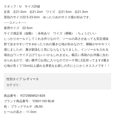
スタッフ：U サイズ詳細
足長 左21.5cm 右21.2cm ワイズ 左21.5cm 右21.3cm
普段のサイズ22.5-23.0cm ゆったりめのサイズ感が好みです。
-----コメント-----
着用サイズ 22.5cm
サイズ感足長（縦幅）：余裕あり ワイズ（横幅）：ちょうどいい
しっかりホールドしてくれる作りなので、ソールの高さがあっても安定感抜
群で歩きやすいです♪ゆったりめの履き心地が好みなので、横幅がややキツく
感じましたが、履き馴染むと気にならなくなりました。インソールを入れる
場合はワンサイズ上げてもいいかもしれません。幅広い系統のお洋服に合わ
せられるので、使い勝手◎お気に入りなのでローテ用に2足持ってます♪履き
心地が良くて10cm以上盛れる厚底をお探しの方にとにかくオススメです！！
性別タイプ
:
レディース
カテゴリ
:
商品番号
： YO729BW021839
ブランド商品番号
： Y2601160 BLM
色
： ブラックマルチ（BLM）
ヒールの高さ
： 11.0cm