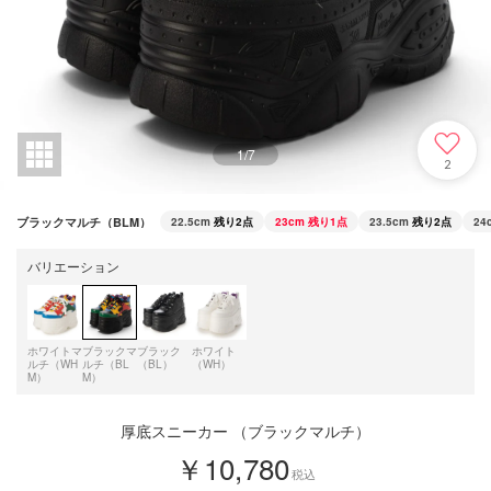
1
/
7
2
ブラックマルチ（BLM）
22.5cm
残り2点
23cm
残り1点
23.5cm
残り2点
24
バリエーション
ホワイトマ
ブラックマ
ブラック
ホワイト
ルチ（WH
ルチ（BL
（BL）
（WH）
M）
M）
厚底スニーカー （ブラックマルチ）
￥10,780
税込