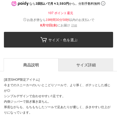
なら
3回払いで月々3,593円
から。分割手数料無料
107
ポイント還元
以内
お急ぎ便なら
のお支払いで
19時間30分57秒
8月12日(水)
にお届け
詳細
サイズ・色を選ぶ
商品説明
サイズ詳細
[直営SHOP限定アイテム]
今までのスニーカーのいいとこどりソールで、より厚く、ボテッとした感じ
が◎
シンプルデザインで合わせやすい1足です。
内側ジッパーで脱ぎ履き楽ちん。
厚底ながらも、もちもちしたソールで足あたりが優しく、歩きやすい仕上が
りになっています。