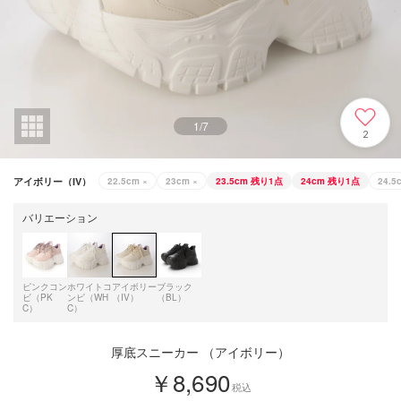
1
/
7
2
アイボリー（IV）
22.5cm
×
23cm
×
23.5cm
残り1点
24cm
残り1点
24.5
バリエーション
ピンクコン
ホワイトコ
アイボリー
ブラック
ビ（PK
ンビ（WH
（IV）
（BL）
C）
C）
厚底スニーカー （アイボリー）
￥8,690
税込