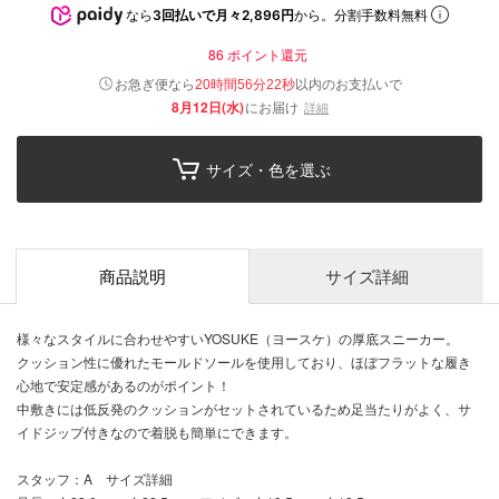
なら
3回払いで月々2,896円
から。分割手数料無料
86
ポイント還元
以内
お急ぎ便なら
のお支払いで
20時間56分21秒
8月12日(水)
にお届け
詳細
サイズ・色を選ぶ
商品説明
サイズ詳細
様々なスタイルに合わせやすいYOSUKE（ヨースケ）の厚底スニーカー。
クッション性に優れたモールドソールを使用しており、ほぼフラットな履き
心地で安定感があるのがポイント！
中敷きには低反発のクッションがセットされているため足当たりがよく、サ
イドジップ付きなので着脱も簡単にできます。
スタッフ：A サイズ詳細