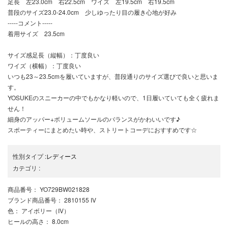
足長 左23.0cm 右22.5cm ワイズ 左19.5cm 右19.5cm
普段のサイズ23.0-24.0cm 少しゆったり目の履き心地が好み
-----コメント-----
着用サイズ 23.5cm
サイズ感足長（縦幅）：丁度良い
ワイズ（横幅）：丁度良い
いつも23～23.5cmを履いていますが、普段通りのサイズ選びで良いと思いま
す。
YOSUKEのスニーカーの中でもかなり軽いので、1日履いていても全く疲れま
せん！
細身のアッパー+ボリュームソールのバランスがかわいいです♪
スポーティーにまとめたい時や、ストリートコーデにおすすめです☆
性別タイプ
:
レディース
カテゴリ
:
商品番号
： YO729BW021828
ブランド商品番号
： 2810155 IV
色
： アイボリー（IV）
ヒールの高さ
： 8.0cm