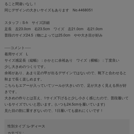
ること間違いなし！
同じデザインの大きいサイズもあります No.4468051
スタッフ：S-h サイズ詳細
足長 左23.0cm 右23.5cm ワイズ 左21.0cm 右21.0cm
普段のサイズ24.5（物によっては25.0cm やや大き目が好み
-----コメント-----
着用サイズ L
サイズ感足長（縦幅）：かかとに余裕あり ワイズ（横幅）：丁度良い
少し大きめのつくりです。
余裕があり、あまり足の甲が出るデザインではないので、靴下と合わせると
秋まで長く楽しめます。
こちらもエアーが入っていてソールが大きいので、足が大きく見える所が好
きです。
大きめの作りとは言え、1サイズ下げると少し小さく感じたので、普段履いて
いるサイズでいいと思います。(いつも24.5cmを履いています)
見た目の割に重すぎないので、1日履いても疲れにくいです！
性別タイプ
:
レディース
カテゴリ
: