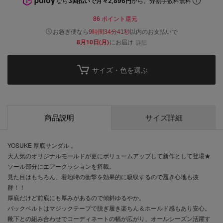
なら
3回払いで月々2,896円
から。分割手数料無料
86
ポイント還元
以内
お急ぎ便なら
のお支払いで
9時間34分41秒
8月10日(月)
にお届け
詳細
サイズ・色を選ぶ
商品説明
サイズ詳細
YOSUKE 厚底サンダル 。
大人気のオリジナルモールドが更にボリュームアップして新作として登場★
ソール部分にエアークッションを搭載。
見た目はもちろん、着地時の衝撃を効果的に吸収するので履き心地も抜
群！！
厚底だけど前底にも厚みがあるので傾斜ゆるやか。
バックベルトはマジックテープで脱ぎ履き楽ちん＆ホールド感もあり安心。
靴下との組み合わせでコーディネートの幅が広がり、オールシーズン活躍す