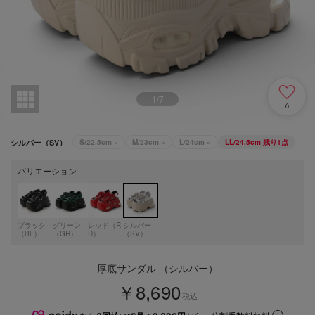
1
/
7
6
シルバー（SV）
S/22.5cm
×
M/23cm
×
L/24cm
×
LL/24.5cm
残り1点
バリエーション
ブラック
グリーン
レッド（R
シルバー
（BL）
（GR）
D）
（SV）
厚底サンダル （シルバー）
￥8,690
税込