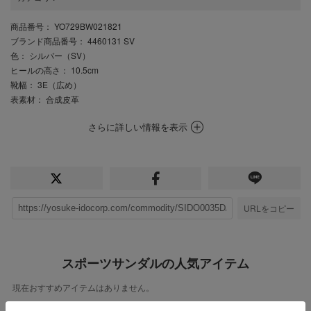
商品番号
： YO729BW021821
ブランド商品番号
： 4460131 SV
色
： シルバー（SV）
ヒールの高さ
： 10.5cm
靴幅
： 3E（広め）
表素材
： 合成皮革
さらに詳しい情報を表示
URLをコピー
スポーツサンダルの人気アイテム
現在おすすめアイテムはありません。