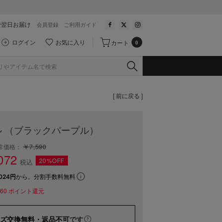
で翌日お届け
会員登録
ご利用ガイド
ログイン
お気に入り
カート
0
[ 前に戻る ]
 （ブラックパープル）
￥7,590
常価格：
072
20%OFF
税込
024円
から。分割手数料無料
60
ポイント還元
ズ交換無料・返品不可
です