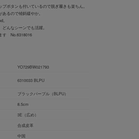
ップボタンも付いているので脱ぎ履きも楽ちん。
があるので傾斜緩やか。
d。
、どんなシーンでも活躍。
No.6318016
YO729BW021793
6310033 BLPU
ブラックパープル（BLPU）
8.5cm
3E（広め）
合成皮革
中国