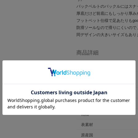
バックベルトのバックルにはスナ
厚底だけど前底にもしっかり厚み
フットベット仕様で足あたりもgoo
防滑ソールなので滑りにくいので
同デザインの大きいサイズもあります 
商品詳細
商品番号
ブランド商品番号
※店舗お問い合わせ用
色
ヒールの高さ
靴幅
表素材
原産国