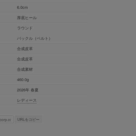
6.0cm
厚底ヒール
ラウンド
バックル（ベルト）
合成皮革
合成皮革
合成素材
460.0g
2026年 春夏
レディース
URLをコピー