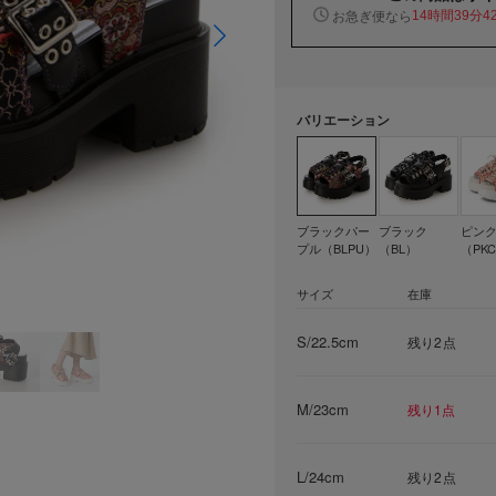
お急ぎ便なら
14時間39分4
バリエーション
ブラックパー
ブラック
ピン
プル（BLPU）
（BL）
（PK
サイズ
在庫
S/22.5cm
残り2点
M/23cm
残り1点
L/24cm
残り2点