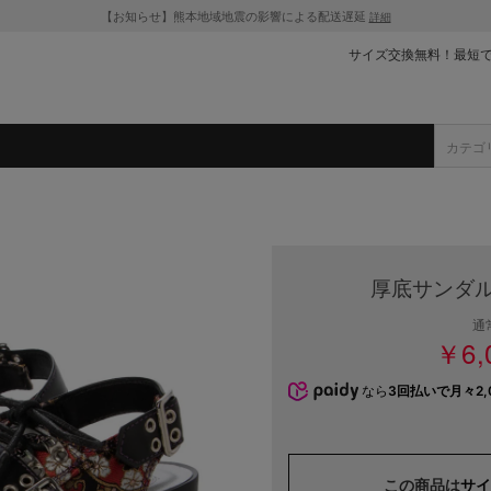
【お知らせ】熊本地域地震の影響による配送遅延
詳細
サイズ交換無料！最短
厚底サンダル
通
￥6,
なら
3回払いで月々2,
この商品は
サイ