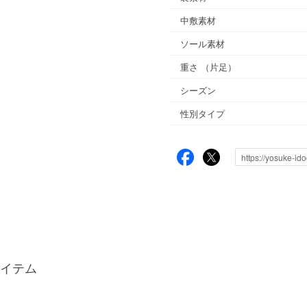
中敷素材
ソール素材
重さ
（片足）
シーズン
性別タイプ
イテム