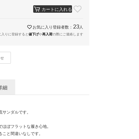
カートに入れる
23
お気に入り登録者数：
人
に入りに登録すると
や
の際にご連絡します
値下げ
再入荷
わせ
詳細
底サンダルです。
でほぼフラットな履き心地。
ること間違いなしです。