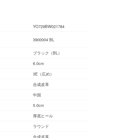
YO729BW021784
3900004 BL
ブラック（BL）
6.0cm
3E（広め）
合成皮革
中国
5.0cm
厚底ヒール
ラウンド
合成皮革