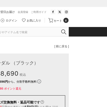
で翌日お届け
会員登録
ご利用ガイド
ログイン
お気に入り
カート
0
[ 前に戻る ]
ダル （ブラック）
8,690
税込
896円
から。分割手数料無料
86
ポイント還元
ズ交換無料・返品可能
です
以内
8月9日(日)
のお支払いで
にお届け
詳細
秒