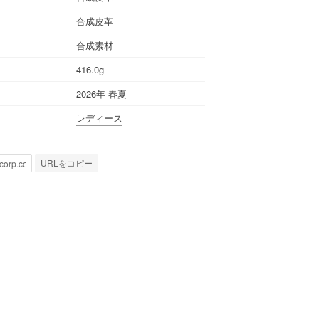
合成皮革
合成素材
416.0g
2026年 春夏
レディース
URLをコピー