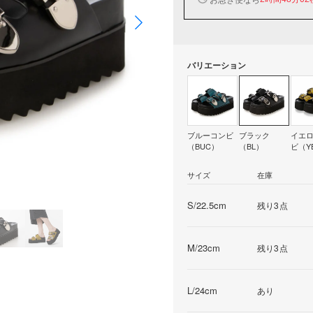
バリエーション
ブルーコンビ
ブラック
イエ
（BUC）
（BL）
ビ（Y
サイズ
在庫
S/22.5cm
残り3点
M/23cm
残り3点
L/24cm
あり