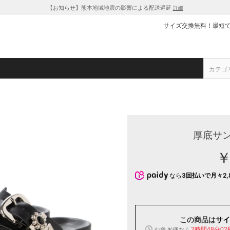
【お知らせ】熊本地域地震の影響による配送遅延
詳細
サイズ交換無料！最短
厚底サン
￥
なら
3回払いで月々2,
この商品は
サイ
お急ぎ便なら
2時間48分02