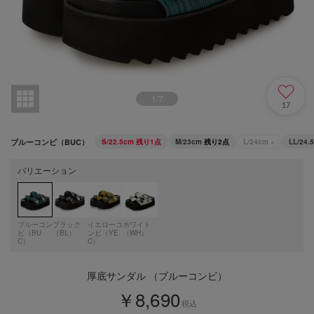
1
/
7
17
ブルーコンビ（BUC）
S/22.5cm
残り1点
M/23cm
残り2点
L/24cm
×
LL/24.
バリエーション
ブルーコン
ブラック
イエローコ
ホワイト
ビ（BU
（BL）
ンビ（YE
（WH）
C）
C）
厚底サンダル （ブルーコンビ）
￥8,690
税込