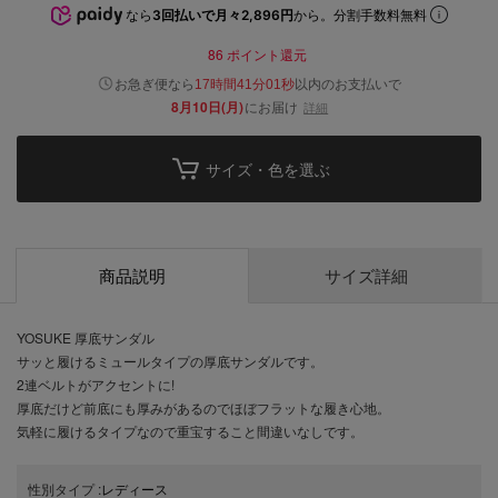
なら
3回払いで月々2,896円
から。分割手数料無料
86
ポイント還元
以内
お急ぎ便なら
のお支払いで
17時間41分01秒
8月10日(月)
にお届け
詳細
サイズ・色を選ぶ
商品説明
サイズ詳細
YOSUKE 厚底サンダル
サッと履けるミュールタイプの厚底サンダルです。
2連ベルトがアクセントに!
厚底だけど前底にも厚みがあるのでほぼフラットな履き心地。
気軽に履けるタイプなので重宝すること間違いなしです。
性別タイプ
:
レディース