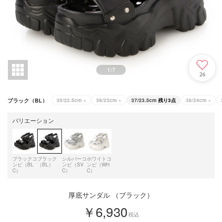
1
/
7
26
ブラック（BL）
35/22.5cm
×
36/23cm
×
37/23.5cm
残り3点
38/24cm
×
バリエーション
ブラックコ
ブラック
シルバーコ
ホワイトコ
ンビ（BL
（BL）
ンビ（SV
ンビ（WH
C）
C）
C）
厚底サンダル （ブラック）
￥6,930
税込