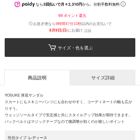
なら
3回払いで月々2,310円
から。分割手数料無料
69
ポイント還元
以内
お急ぎ便なら
のお支払いで
9時間47分09秒
8月9日(日)
にお届け
詳細
サイズ・色を選ぶ
商品説明
サイズ詳細
YOSUKE 厚底サンダル
スカートにもスキニーパンツにも合わせやすく、コーディネートの幅も広が
りそう。
ウェッジソールタイプで安定感と共にスタイルアップ効果が期待できます。
バックベルトはマジックテープなので微調整が効くのが嬉しいポイント
性別タイプ
:
レディース