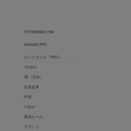
YO729BW021768
4450093 PKC
ピンクコンビ（PKC）
12.5cm
3E（広め）
合成皮革
中国
7.5cm
厚底ヒール
ラウンド