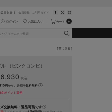
で翌日お届け
会員登録
ご利用ガイド
ログイン
お気に入り
カート
0
[ 前に戻る ]
ル （ピンクコンビ）
6,930
税込
310円
から。分割手数料無料
69
ポイント還元
ズ交換無料・返品可能
です
以内
8月9日(日)
のお支払いで
にお届け
詳細
6秒