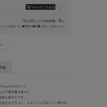
カートに入れる
8
お気に入り登録者数：
人
に入りに登録すると
や
の際にご連絡します
値下げ
再入荷
わせ
詳細
クルなのがポイント
なので脱ぎ履き楽ちん
傾斜も緩やかです。
上品さをプラスし、スタイリングをぐっと華やか