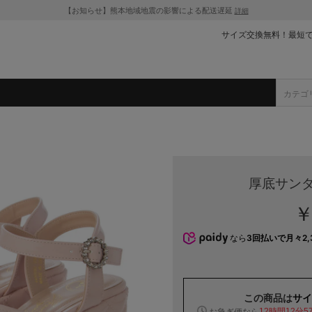
【お知らせ】熊本地域地震の影響による配送遅延
詳細
サイズ交換無料！最短
厚底サンダ
￥
なら
3回払いで月々2,
この商品は
サイ
お急ぎ便なら
12時間12分5