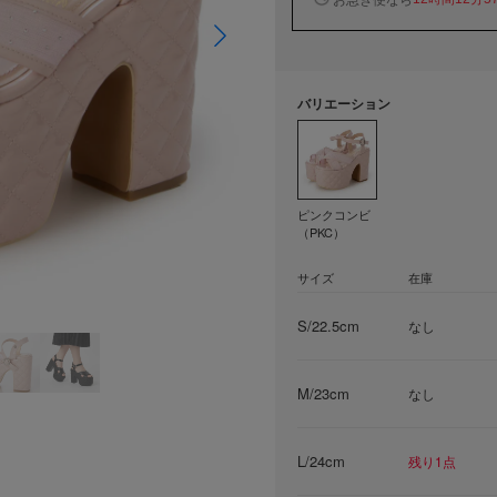
バリエーション
ピンクコンビ
（PKC）
サイズ
在庫
S/22.5cm
なし
M/23cm
なし
L/24cm
残り1点