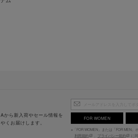
.S.Aから新入荷やセール情報を
FOR WOMEN
はやくお届けします。
※「FOR WOMEN」または「FOR ME
利用規約
、
プライバシー規約
に同