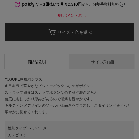
なら
3回払いで月々2,310円
から。分割手数料無料
69
ポイント還元
サイズ・色を選ぶ
商品説明
サイズ詳細
YOSUKE厚底パンプス
キラキラで華やかなビジューバックルなのがポイント
ストラップ部分はスナップボタンなので脱ぎ履き楽ちん
前底にもしっかり厚みがあるので傾斜も緩やかです。
キルティングデザインのソールが上品さをプラスし、スタイリングをぐっと
華やかに見せてくれます。
性別タイプ
:
レディース
カテゴリ
: