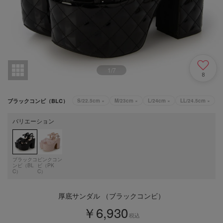
1
/
7
8
ブラックコンビ（BLC）
S/22.5cm
×
M/23cm
×
L/24cm
×
LL/24.5cm
×
バリエーション
ブラックコ
ピンクコン
ンビ（BL
ビ（PK
C）
C）
厚底サンダル （ブラックコンビ）
￥6,930
税込