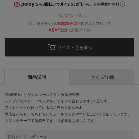
なら
3回払いで月々2,530円
から。分割手数料無料
75
ポイント還元
以内
お急ぎ便なら
のお支払いで
0時間30分12秒
8月8日(土)
にお届け
詳細
サイズ・色を選ぶ
商品説明
サイズ詳細
YOSUKEオリジナルソールのサンダルが登場
シンプルなスポーツサンダルデザインで合わせやすい1足です。
フットベットが付いているの足当たり柔らか♪
厚底ながらも、もちもちしたソールで歩きやすい仕上がりになっています。
マジックテープで微調整でき、脱ぎ履きも楽ちんです。
性別タイプ
:
レディース