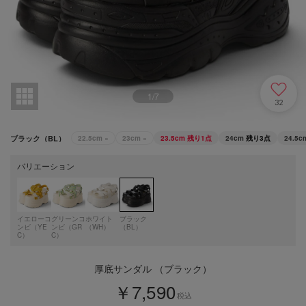
1
/
7
32
ブラック（BL）
22.5cm
×
23cm
×
23.5cm
残り1点
24cm
残り3点
24.5c
バリエーション
イエローコ
グリーンコ
ホワイト
ブラック
ンビ（YE
ンビ（GR
（WH）
（BL）
C）
C）
厚底サンダル （ブラック）
￥7,590
税込