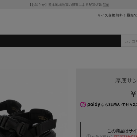
【お知らせ】熊本地域地震の影響による配送遅延
詳細
サイズ交換無料！最短
厚底サン
￥
なら
3回払いで月々2,
この商品は
サイ
お急ぎ便なら
3時間27分01