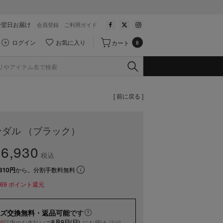
で翌日お届け
会員登録
ご利用ガイド
ログイン
お気に入り
カート
0
[ 前に戻る ]
ダル （ブラック）
6,930
税込
310円
から。分割手数料無料
69
ポイント還元
ズ交換無料・返品可能
です
以内
8月9日(日)
のお支払いで
にお届け
詳細
秒