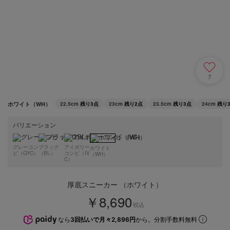
7
ホワイト（WH）
22.5cm
残り3点
23cm
残り2点
23.5cm
残り3点
24cm
残り
バリエーション
グレーコン
ブラック
アイボリー
ホワイト
ビ（GYC）
（BL）
コンビ（IV
（WH）
C）
厚底スニーカー （ホワイト）
￥8,690
税込
なら
3回払いで月々2,896円
から。分割手数料無料