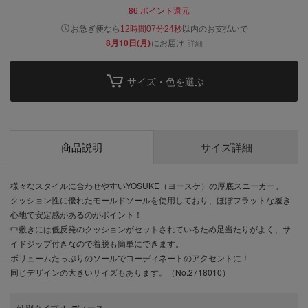
86
ポイント還元
以内
お急ぎ便なら
のお支払いで
12時間07分23秒
8月10日(月)
にお届け
詳細
サイズ・色を選ぶ
商品説明
サイズ詳細
様々なスタイルに合わせやすいYOSUKE（ヨースケ）の厚底スニーカー。
クッション性に優れたモールドソールを使用しており、ほぼフラットな履き
心地で安定感があるのがポイント！
中敷きには低反発のクッションがセットされているため足当たりがよく、サ
イドジップ付きなので着脱も簡単にできます。
ボリュームたっぷりのソールでコーディネートのアクセントに！
同じデザインの大きいサイズもあります。（No.2718010）
性別タイプ
:
レディース