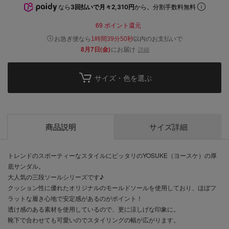
なら
3回払いで月々2,310円
から。分割手数料無料
69
ポイント還元
以内
お急ぎ便なら
のお支払いで
1時間39分49秒
8月7日(金)
にお届け
詳細
サイズ・色を選ぶ
商品説明
サイズ詳細
トレンドのスポーティーなスタイルにピッタリのYOSUKE（ヨースケ）の厚
底サンダル。
大人気の三段ソールシリーズです♪
クッション性に優れたオリジナルのモールドソールを使用しており、ほぼフ
ラットな履き心地で安定感があるのがポイント！
透け感のある素材を使用しているので、更に涼しげな印象に。
靴下で合わせても可愛いのでスタイリングの幅が広がります。