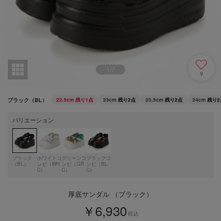
1
/
7
9
ブラック（BL）
22.5cm
残り1点
23cm
残り2点
23.5cm
残り2点
24cm
残り2
バリエーション
ブラック
ホワイトコ
グリーンコ
ブラックコ
（BL）
ンビ（WH
ンビ（GR
ンビ（BL
C）
C）
C）
厚底サンダル （ブラック）
￥6,930
税込