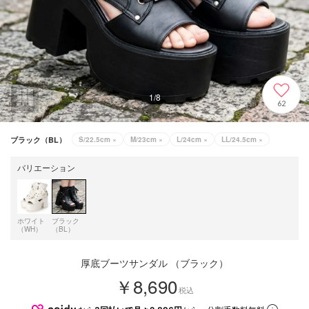
1
/
8
62
ブラック（BL）
S/22.5cm
×
M/23cm
×
L/24cm
×
LL/24.5cm
×
バリエーション
ホワイト
ブラック
（WH）
（BL）
厚底ブーツサンダル （ブラック）
￥8,690
税込