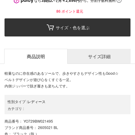
なら
3回払いで月々2,896円
から。分割手数料無料
86
ポイント還元
サイズ・色を選ぶ
商品説明
サイズ詳細
軽量なのに存在感のあるソールで、歩きやすさもデザイン性もGood☆
ベルトデザインが遊び心をくすぐる一足。
内側ジッパーで脱ぎ履きも楽ちんです。
性別タイプ
:
レディース
カテゴリ
:
商品番号
： YO729BW021495
ブランド商品番号
： 2605021 BL
色
： ブラック（BL）