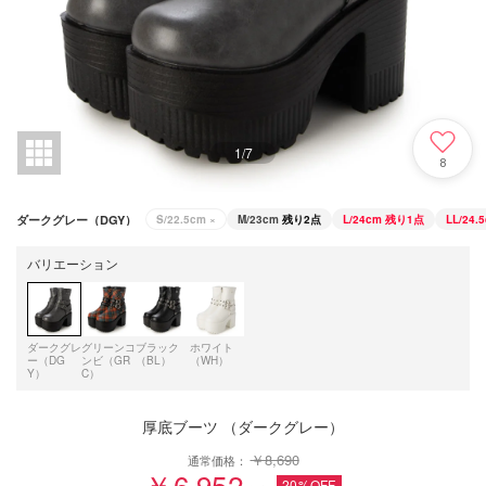
1
/
7
8
ダークグレー（DGY）
S/22.5cm
×
M/23cm
残り2点
L/24cm
残り1点
LL/24.
バリエーション
ダークグレ
グリーンコ
ブラック
ホワイト
ー（DG
ンビ（GR
（BL）
（WH）
Y）
C）
厚底ブーツ （ダークグレー）
￥8,690
通常価格：
￥6,952
20%OFF