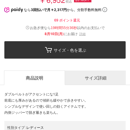
税込
なら
3回払いで月々2,317円
から。分割手数料無料
69
ポイント還元
以内
お急ぎ便なら
のお支払いで
19時間55分36秒
8月10日(月)
にお届け
詳細
サイズ・色を選ぶ
商品説明
サイズ詳細
ダブルベルトがアクセントにな1足
前底にも厚みがあるので傾斜も緩やかで歩きやすい。
シンプルなデザインで使い回しの効くアイテムです。
内側ジッパーで脱ぎ履きも楽ちん。
性別タイプ
:
レディース