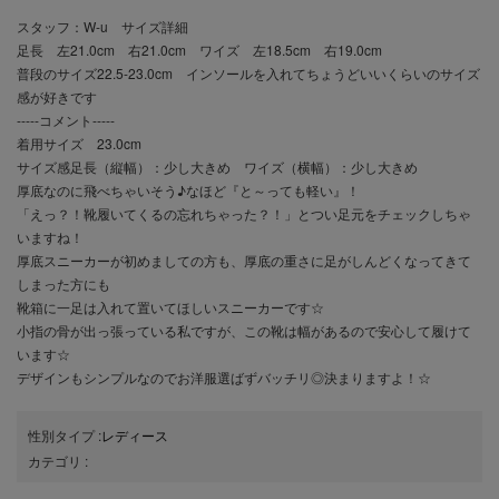
スタッフ：W-u サイズ詳細
足長 左21.0cm 右21.0cm ワイズ 左18.5cm 右19.0cm
普段のサイズ22.5-23.0cm インソールを入れてちょうどいいくらいのサイズ
感が好きです
-----コメント-----
着用サイズ 23.0cm
サイズ感足長（縦幅）：少し大きめ ワイズ（横幅）：少し大きめ
厚底なのに飛べちゃいそう♪なほど『と～っても軽い』！
「えっ？！靴履いてくるの忘れちゃった？！」とつい足元をチェックしちゃ
いますね！
厚底スニーカーが初めましての方も、厚底の重さに足がしんどくなってきて
しまった方にも
靴箱に一足は入れて置いてほしいスニーカーです☆
小指の骨が出っ張っている私ですが、この靴は幅があるので安心して履けて
います☆
デザインもシンプルなのでお洋服選ばずバッチリ◎決まりますよ！☆
性別タイプ
:
レディース
カテゴリ
: