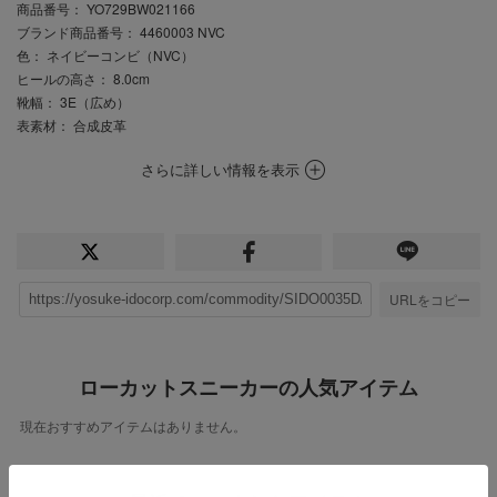
商品番号
： YO729BW021166
ブランド商品番号
： 4460003 NVC
色
： ネイビーコンビ（NVC）
ヒールの高さ
： 8.0cm
靴幅
： 3E（広め）
表素材
： 合成皮革
さらに詳しい情報を表示
URLをコピー
ローカットスニーカーの人気アイテム
現在おすすめアイテムはありません。