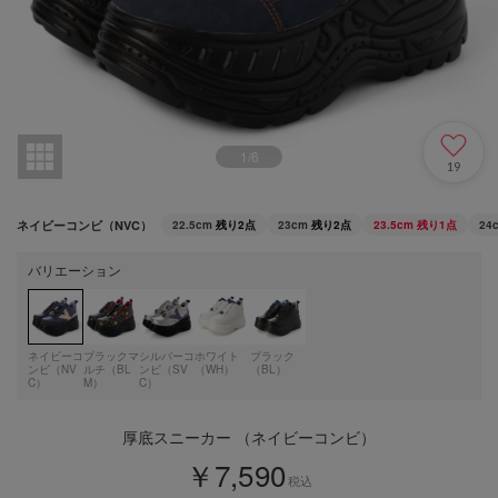
1
/
6
19
ネイビーコンビ（NVC）
22.5cm
残り2点
23cm
残り2点
23.5cm
残り1点
24
バリエーション
ネイビーコ
ブラックマ
シルバーコ
ホワイト
ブラック
ンビ（NV
ルチ（BL
ンビ（SV
（WH）
（BL）
C）
M）
C）
厚底スニーカー （ネイビーコンビ）
￥7,590
税込