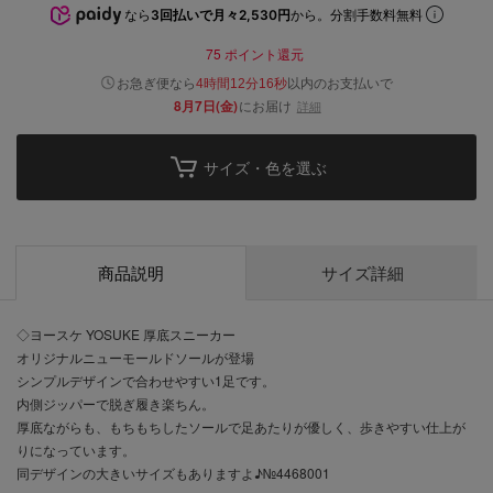
なら
3回払いで月々2,530円
から。分割手数料無料
75
ポイント還元
以内
お急ぎ便なら
のお支払いで
4時間12分16秒
8月7日(金)
にお届け
詳細
サイズ・色を選ぶ
商品説明
サイズ詳細
◇ヨースケ YOSUKE 厚底スニーカー
オリジナルニューモールドソールが登場
シンプルデザインで合わせやすい1足です。
内側ジッパーで脱ぎ履き楽ちん。
厚底ながらも、もちもちしたソールで足あたりが優しく、歩きやすい仕上が
りになっています。
同デザインの大きいサイズもありますよ♪№4468001