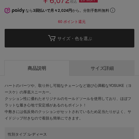
税込
なら
3回払いで月々2,024円
から。分割手数料無料
60
ポイント還元
サイズ・色を選ぶ
商品説明
サイズ詳細
ハートのパーツや、取り外し可能なチェーンなど遊び心満載なYOSUKE（ヨ
ースケ）の厚底スニーカー。
クッション性に優れたオリジナルのモールドソールを使用しており、ほぼフ
ラットな履き心地で安定感があるのもポイント！
中敷きには低反発のクッションがセットされているため足当たりがよく、サ
イドジップ付きなので着脱も簡単にできます。
性別タイプ
:
レディース