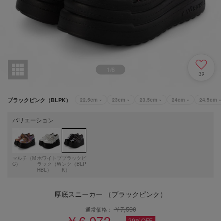
1
/
6
39
ブラックピンク（BLPK）
22.5cm
×
23cm
×
23.5cm
×
24cm
×
24.5cm
バリエーション
マルチ（M
ホワイトブ
ブラックピ
C）
ラック（W
ンク（BLP
HBL）
K）
厚底スニーカー （ブラックピンク）
￥7,590
通常価格：
￥6,072
20%OFF