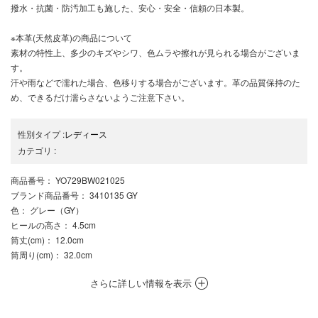
撥水・抗菌・防汚加工も施した、安心・安全・信頼の日本製。
※本革(天然皮革)の商品について
素材の特性上、多少のキズやシワ、色ムラや擦れが見られる場合がございま
す。
汗や雨などで濡れた場合、色移りする場合がございます。革の品質保持のた
め、できるだけ濡らさないようご注意下さい。
性別タイプ
:
レディース
カテゴリ
:
商品番号
： YO729BW021025
ブランド商品番号
： 3410135 GY
色
： グレー（GY）
ヒールの高さ
： 4.5cm
筒丈(cm)
： 12.0cm
筒周り(cm)
： 32.0cm
さらに詳しい情報を表示