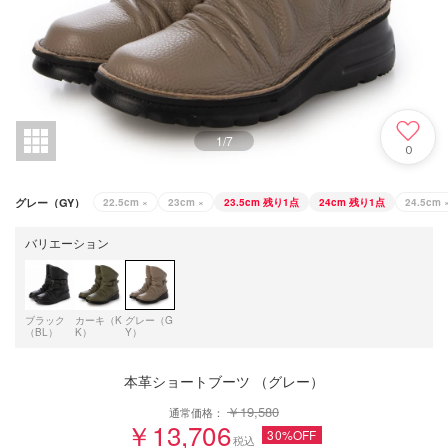
1
/
7
0
グレー（GY）
22.5cm
×
23cm
×
23.5cm
残り1点
24cm
残り1点
24.5cm
バリエーション
ブラック
カーキ（K
グレー（G
（BL）
K）
Y）
本革ショートブーツ （グレー）
￥19,580
通常価格：
￥13,706
30%OFF
税込