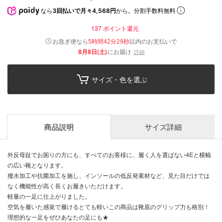
なら
3回払いで月々4,568円
から。分割手数料無料
137
ポイント還元
以内
お急ぎ便なら
のお支払いで
5時間42分28秒
8月8日(土)
にお届け
詳細
サイズ・色を選ぶ
商品説明
サイズ詳細
外反母趾でお困りの方にも、すべてのお客様に、履く人を選ばない4Eと横幅
の広い靴となります。
撥水加工や抗菌加工を施し、インソールの低反発素材など、見た目だけでは
なく機能性が高く長くお履きいただけます。
軽量の一足に仕上がりました。
空気を履いた感覚で履けるとても軽いこの商品は靴底のグリップ力も格別！
理想的な一足をぜひあなたの足にも★