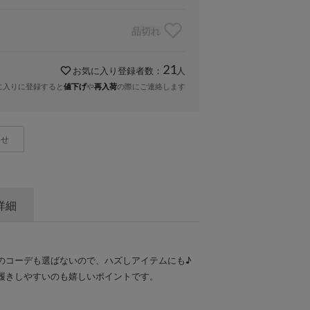
品切れ
21
お気に入り登録者数：
人
に入りに登録すると
や
の際にご連絡します
値下げ
再入荷
わせ
詳細
のコーデも選ばないので、ハズしアイテムにも♪
履きしやすいのも嬉しいポイントです。