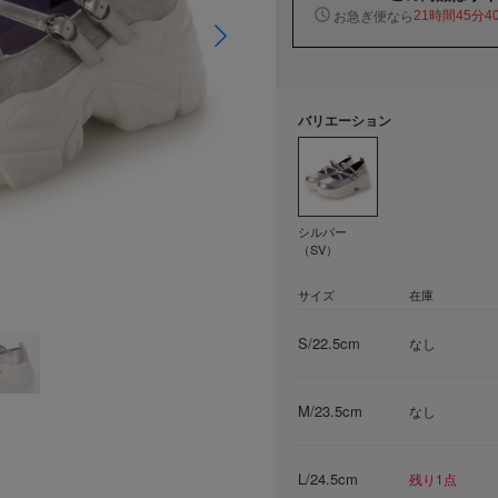
お急ぎ便なら
21時間45分4
バリエーション
シルバー
（SV）
サイズ
在庫
S/22.5cm
なし
M/23.5cm
なし
L/24.5cm
残り1点