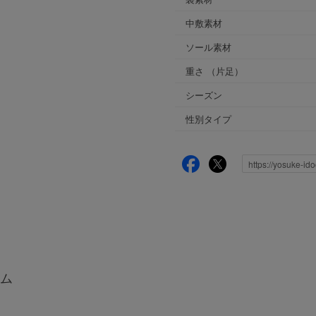
中敷素材
ソール素材
重さ
（片足）
シーズン
性別タイプ
ム