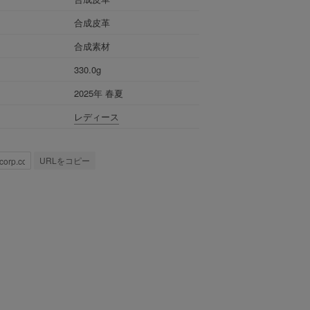
合成皮革
合成素材
330.0g
2025年 春夏
レディース
URLをコピー