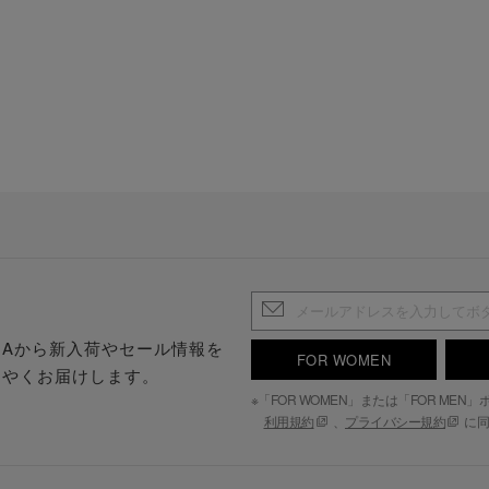
.S.Aから新入荷やセール情報を
FOR WOMEN
はやくお届けします。
※「FOR WOMEN」または「FOR ME
利用規約
、
プライバシー規約
に同