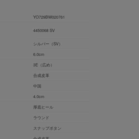
YO729BW020761
4450068 SV
シルバー（SV）
6.0cm
3E（広め）
合成皮革
中国
4.0cm
厚底ヒール
ラウンド
スナップボタン
合成皮革