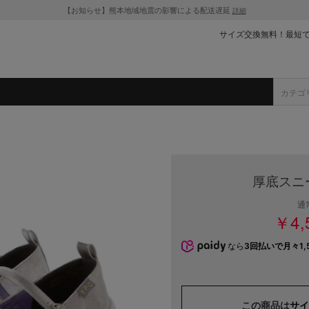
【お知らせ】熊本地域地震の影響による配送遅延
詳細
サイズ交換無料！最短
厚底スニ
通
￥4,
なら
3回払いで月々1,
この商品は
サイ