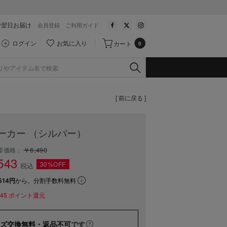
で翌日お届け
会員登録
ご利用ガイド
ログイン
お気に入り
カート
0
[ 前に戻る ]
ーカー （シルバー）
￥6,490
常価格：
543
30%OFF
税込
514円
から。分割手数料無料
45
ポイント還元
ズ交換無料・返品不可
です