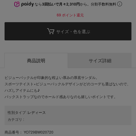
なら
3回払いで月々2,310円
から。分割手数料無料
69
ポイント還元
サイズ・色を選ぶ
商品説明
サイズ詳細
ビジューバックルが印象的な程よい厚みの厚底サンダル。
スポーツテイスト×ビジューバックルデザインがどのコーデも選ばないので、
ハズしアイテムにも♪
バックストラップなのでホールド感ありなのも嬉しいポイントです。
性別タイプ
:
レディース
カテゴリ
:
商品番号
： YO729BW020720