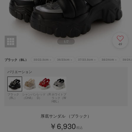
1
/
7
49
ブラック（BL）
35/22.5cm
×
36/23cm
×
37/23.5cm
×
38/24cm
×
39/24
バリエーション
ブラック
シャンパン
レッド（R
ホワイトブ
（BL）
（CHA）
D）
ラック（W
HBL）
厚底サンダル （ブラック）
￥6,930
税込