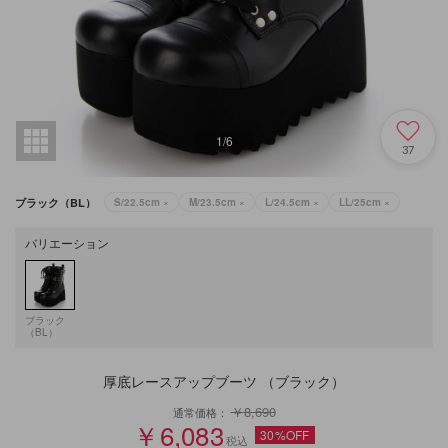
1
/
6
37
ブラック（BL）
S/22.5cm
×
M/23.5cm
×
L/24.5cm
×
LL/25cm
×
バリエーション
ブラック
（BL）
厚底レースアップブーツ （ブラック）
￥8,690
通常価格：
￥6,083
30%OFF
税込