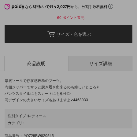
なら
3回払いで月々2,027円
から。分割手数料無料
60
ポイント還元
サイズ・色を選ぶ
商品説明
サイズ詳細
厚底ソールで存在感抜群のブーツ。
内側ジッパーでサッと脱ぎ履き出来るのも嬉しいところ♪
パンツスタイルにもスカートにも相性◎
同デザインの大きいサイズもありますよ♪4468033
性別タイプ
:
レディース
カテゴリ
:
商品番号
： YO729BW020545