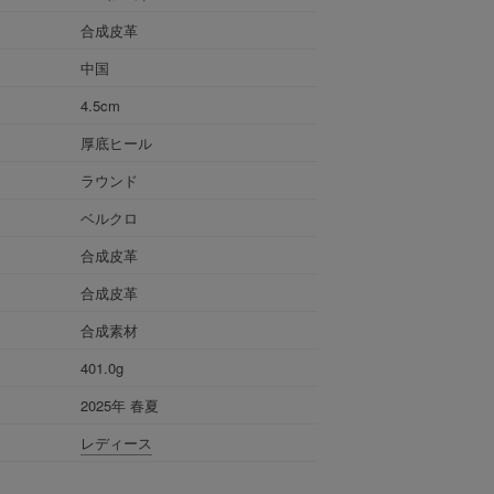
合成皮革
中国
4.5cm
厚底ヒール
ラウンド
ベルクロ
合成皮革
合成皮革
合成素材
401.0g
2025年 春夏
レディース