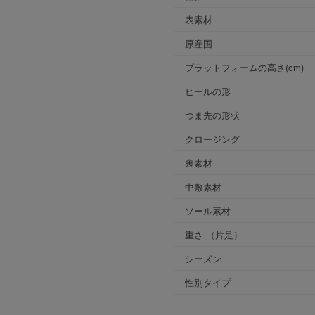
表素材
原産国
プラットフォームの高さ(cm)
ヒールの形
つま先の形状
クロージング
裏素材
中敷素材
ソール素材
重さ
（片足）
シーズン
性別タイプ