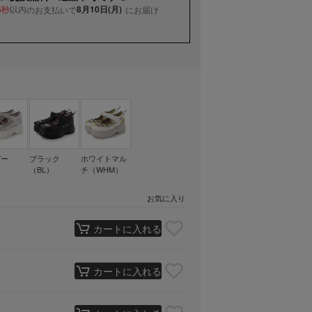
以内
8月10日(月)
のお支払いで
にお届け
5秒
バー
ブラック
ホワイトマル
）
（BL）
チ（WHM）
お気に入り
カートに入れる
カートに入れる