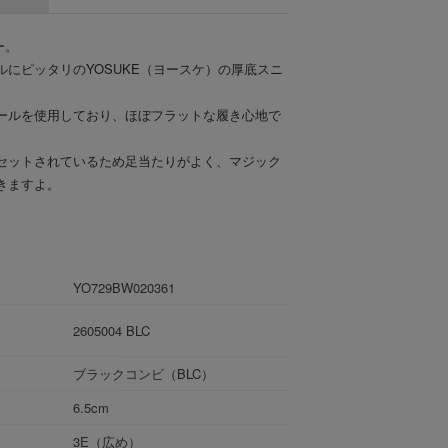
ー。
にピッタリのYOSUKE（ヨースケ）の厚底スニ
ールを使用しており、ほぼフラットな履き心地で
セットされているため足当たりがよく、マジック
きますよ。
YO729BW020361
2605004 BLC
ブラックコンビ（BLC）
6.5cm
3E（広め）