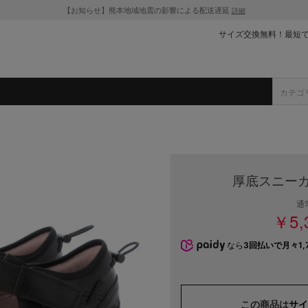
【お知らせ】熊本地域地震の影響による配送遅延
詳細
サイズ交換無料！最短
厚底スニーカ
通
￥5,
なら
3回払いで月々1,7
この商品は
サイ