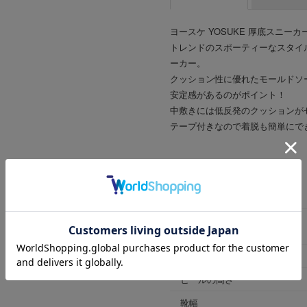
ヨースケ YOSUKE 厚底スニーカ
トレンドのスポーティーなスタイル
ーカー。
クッション性に優れたモールドソ
安定感があるのがポイント！
中敷きには低反発のクッションが
テープ付きなので着脱も簡単にで
商品詳細
商品番号
ブランド商品番号
※店舗お問い合わせ用
色
ヒールの高さ
靴幅