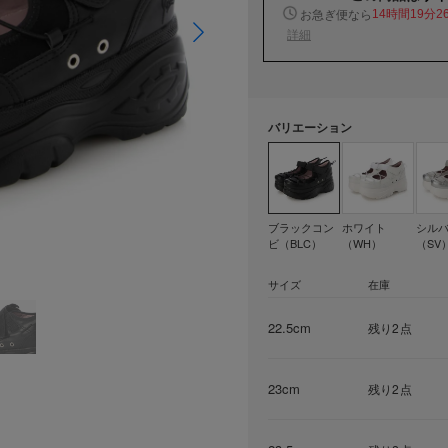
お急ぎ便なら
14時間19分2
詳細
バリエーション
ブラックコン
ホワイト
シル
ビ（BLC）
（WH）
（SV
サイズ
在庫
22.5cm
残り2点
23cm
残り2点