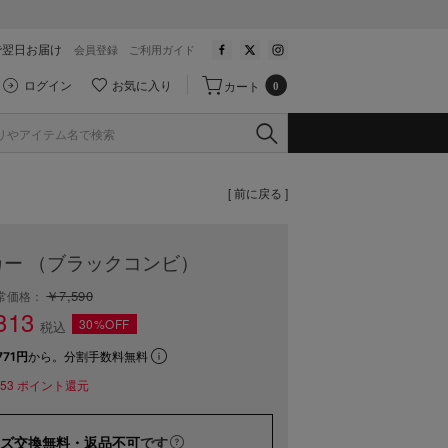
で翌日お届け
会員登録
ご利用ガイド
ログイン
お気に入り
カート
0
[ 前に戻る ]
ー （ブラックコンビ）
￥7,590
常価格：
313
30%OFF
税込
71円
から。分割手数料無料
53
ポイント還元
ズ交換無料・返品不可
です