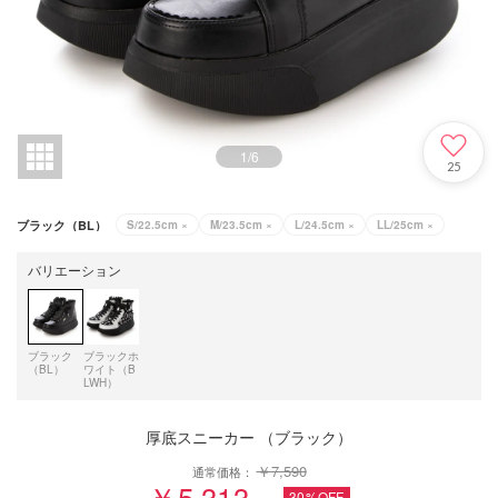
1
/
6
25
ブラック（BL）
S/22.5cm
×
M/23.5cm
×
L/24.5cm
×
LL/25cm
×
バリエーション
ブラック
ブラックホ
（BL）
ワイト（B
LWH）
厚底スニーカー （ブラック）
￥7,590
通常価格：
￥5,313
30%OFF