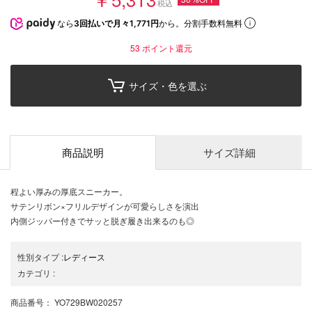
税込
なら
3回払いで月々1,771円
から。分割手数料無料
53
ポイント還元
サイズ・色を選ぶ
商品説明
サイズ詳細
程よい厚みの厚底スニーカー。
サテンリボン×フリルデザインが可愛らしさを演出
内側ジッパー付きでサッと脱ぎ履き出来るのも◎
性別タイプ
:
レディース
カテゴリ
:
商品番号
： YO729BW020257