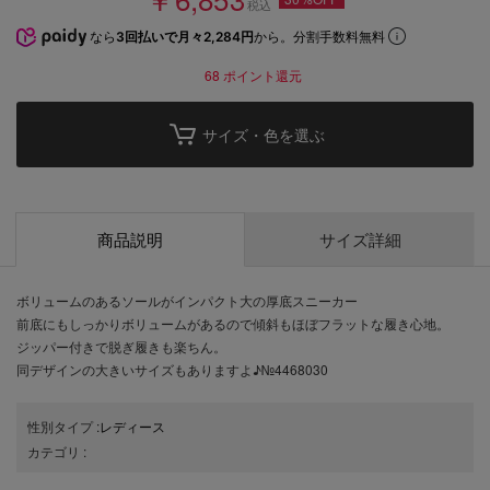
税込
なら
3回払いで月々2,284円
から。分割手数料無料
68
ポイント還元
サイズ・色を選ぶ
商品説明
サイズ詳細
ボリュームのあるソールがインパクト大の厚底スニーカー
前底にもしっかりボリュームがあるので傾斜もほぼフラットな履き心地。
ジッパー付きで脱ぎ履きも楽ちん。
同デザインの大きいサイズもありますよ♪№4468030
性別タイプ
:
レディース
カテゴリ
: