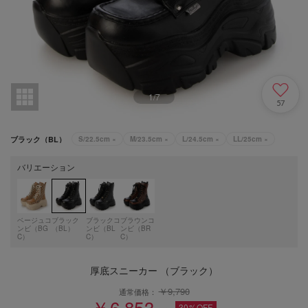
1
/
7
57
ブラック（BL）
S/22.5cm
×
M/23.5cm
×
L/24.5cm
×
LL/25cm
×
バリエーション
ベージュコ
ブラック
ブラックコ
ブラウンコ
ンビ（BG
（BL）
ンビ（BL
ンビ（BR
C）
C）
C）
厚底スニーカー （ブラック）
￥9,790
通常価格：
￥6,853
30%OFF